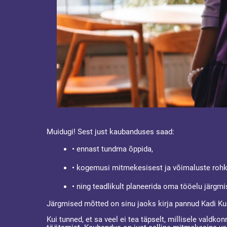
Muidugi! Sest just kaubanduses saad:
• ennast tundma õppida,
• kogemusi mitmekesisest ja võimaluste roh
• ning teadlikult planeerida oma tööelu järgm
Järgmised mõtted on sinu jaoks kirja pannud Kadi K
Kui tunned, et sa veel ei tea täpselt, millisele valdk