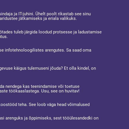
daja ja IT-juhini. Ühelt poolt rikastab see sinu
idustee jätkamiseks ja eriala valikuks.
ötades tuleb järgida loodud protsesse ja ladustamise
utus.
se infotehnoloogilistes arengutes. Sa saad oma
egevuse käigus tulemuseni jõuda? Et olla kindel, on
elda nendega kas teenindamise või toetuse
aste töökaaslastega. Usu, see on huvitav!
di koostööd teha. See loob väga head võimalused
alusi arenguks ja õppimiseks, sest tööülesandedki on