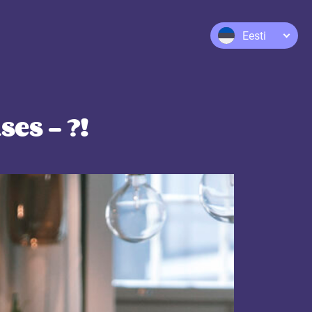
Eesti
s – ?!