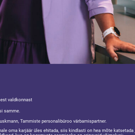
kest valdkonnast
isi samme.
uuskmann, Tammiste personalibüroo värbamispartner.
onnale oma karjäär üles ehitada, siis kindlasti on hea mõte katsetad