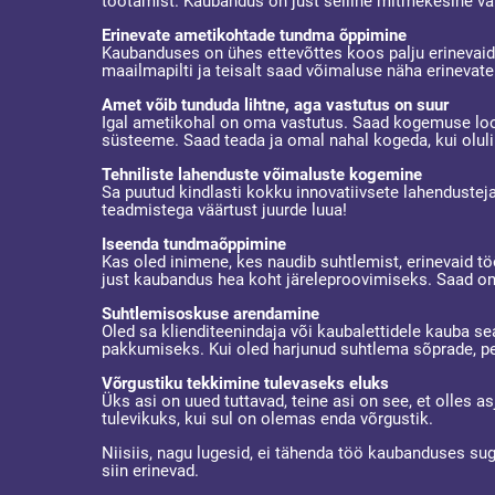
töötamist. Kaubandus on just selline mitmekesine v
Erinevate ametikohtade tundma õppimine
Kaubanduses on ühes ettevõttes koos palju erinevaid a
maailmapilti ja teisalt saad võimaluse näha erineva
Amet võib tunduda lihtne, aga vastutus on suur
Igal ametikohal on oma vastutus. Saad kogemuse loodu
süsteeme. Saad teada ja omal nahal kogeda, kui olulin
Tehniliste lahenduste võimaluste kogemine
Sa puutud kindlasti kokku innovatiivsete lahenduste
teadmistega väärtust juurde luua!
Iseenda tundmaõppimine
Kas oled inimene, kes naudib suhtlemist, erinevaid tö
just kaubandus hea koht järeleproovimiseks. Saad om
Suhtlemisoskuse arendamine
Oled sa klienditeenindaja või kaubalettidele kauba s
pakkumiseks. Kui oled harjunud suhtlema sõprade, pe
Võrgustiku tekkimine tulevaseks eluks
Üks asi on uued tuttavad, teine asi on see, et olles 
tulevikuks, kui sul on olemas enda võrgustik.
Niisiis, nagu lugesid, ei tähenda töö kaubanduses sug
siin erinevad.