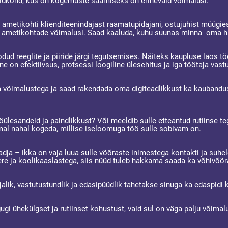
aldkond, kus on kogemuste saamiseks on erinevaid võimalusi:
metikohti klienditeenindajast raamatupidajani, ostujuhist müügiesin
te ametikohtade võimalusi. Saad kaaluda, kuhu suunas minna oma har
d reeglite ja piiride järgi tegutsemises. Näiteks kaupluse laos tö
e on efektiivsus, protsessi loogiline ülesehitus ja iga töötaja vast
ja võimalustega ja saad rakendada oma digiteadlikkust ka kaubandu
öülesandeid ja paindlikkust? Või meeldib sulle etteantud rutiinse t
al nahal kogeda, millise iseloomuga töö sulle sobivam on.
eadja – ikka on vaja luua sulle võõraste inimestega kontakti ja suh
re ja koolikaaslastega, siis nüüd tuleb hakkama saada ka võhivõõr
asjalik, vastutustundlik ja edasipüüdlik tahetakse sinuga ka edaspi
ugi ühekülgset ja rutiinset kohustust, vaid sul on väga palju võim